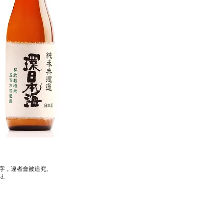
字，違者會被追究。
d.