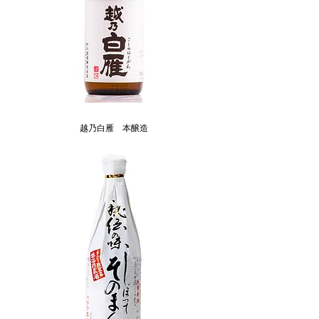
越乃白雁 本醸造