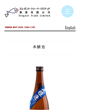
English
Order hot line:
2366-1785
本醸造