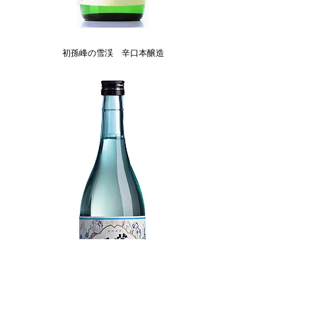
初孫峰の雪渓 辛口本醸造